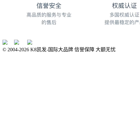
© 2004-
2026
K8凯发-国际大品牌 信誉保障 大额无忧