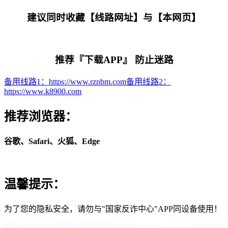
建议同时收藏【线路网址】与【本网页】
推荐『下载APP』 防止迷路
备用线路
1
：
https://www.rznbm.com
备用线路
2
：
https://www.k8900.com
推荐浏览器：
谷歌、Safari、火狐、Edge
温馨提示：
为了您的隐私安全，请勿与"国家反诈中心"APP同设备使用！