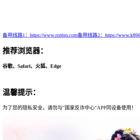
备用线路
1
：
https://www.rznbm.com
备用线路
2
：
https://www.k89
推荐浏览器：
谷歌、Safari、火狐、Edge
温馨提示：
为了您的隐私安全，请勿与"国家反诈中心"APP同设备使用！