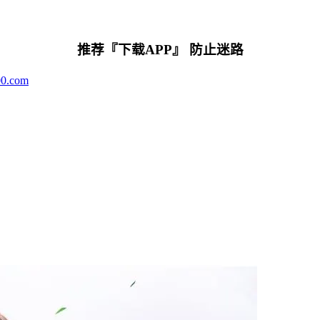
推荐『下载APP』 防止迷路
00.com