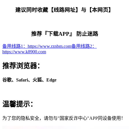
建议同时收藏【线路网址】与【本网页】
推荐『下载APP』 防止迷路
备用线路
1
：
https://www.rznbm.com
备用线路
2
：
https://www.k8900.com
推荐浏览器：
谷歌、Safari、火狐、Edge
温馨提示：
为了您的隐私安全，请勿与"国家反诈中心"APP同设备使用！