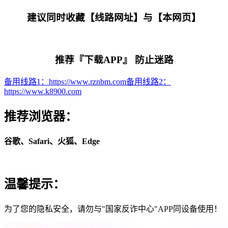
建议同时收藏【线路网址】与【本网页】
推荐『下载APP』 防止迷路
备用线路
1
：
https://www.rznbm.com
备用线路
2
：
https://www.k8900.com
推荐浏览器：
谷歌、Safari、火狐、Edge
温馨提示：
为了您的隐私安全，请勿与"国家反诈中心"APP同设备使用！