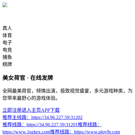
真人
体育
电子
电竞
捕鱼
棋牌
美女荷官 · 在线发牌
全网最美荷官，倾情出演，极致视觉盛宴，多元游戏种类，为
您带来最舒心的游戏体验。
立即注册
进入主页
APP下载
推荐主线路：
https://34.96.227.59:31202
推荐线路：
https://34.96.227.59:31201
推荐线路：
https://www.1nzkex.com
推荐线路：
https://www.plov9r.com