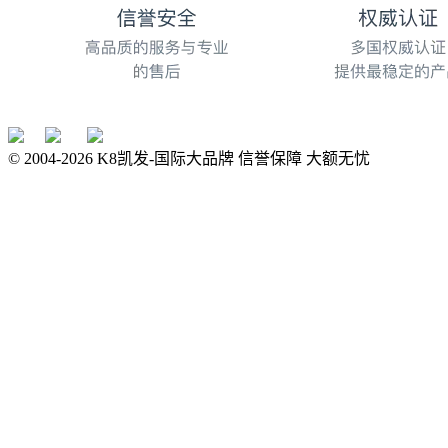
© 2004-
2026
K8凯发-国际大品牌 信誉保障 大额无忧