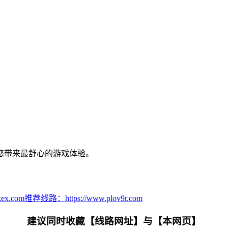
您带来最舒心的游戏体验。
kex.com
推荐线路：
https://www.plov9r.com
建议同时收藏【线路网址】与【本网页】