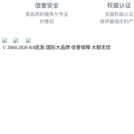
© 2004-
2026
K8凯发-国际大品牌 信誉保障 大额无忧