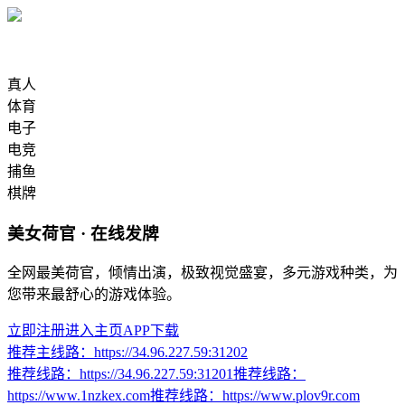
真人
体育
电子
电竞
捕鱼
棋牌
美女荷官 · 在线发牌
全网最美荷官，倾情出演，极致视觉盛宴，多元游戏种类，为
您带来最舒心的游戏体验。
立即注册
进入主页
APP下载
推荐主线路：
https://34.96.227.59:31202
推荐线路：
https://34.96.227.59:31201
推荐线路：
https://www.1nzkex.com
推荐线路：
https://www.plov9r.com