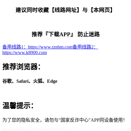
建议同时收藏【线路网址】与【本网页】
推荐『下载APP』 防止迷路
备用线路
1
：
https://www.rznbm.com
备用线路
2
：
https://www.k8900.com
推荐浏览器：
谷歌、Safari、火狐、Edge
温馨提示：
为了您的隐私安全，请勿与"国家反诈中心"APP同设备使用！