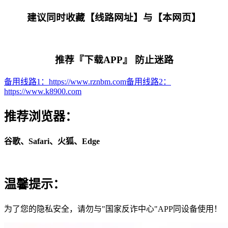
建议同时收藏【线路网址】与【本网页】
推荐『下载APP』 防止迷路
备用线路
1
：
https://www.rznbm.com
备用线路
2
：
https://www.k8900.com
推荐浏览器：
谷歌、Safari、火狐、Edge
温馨提示：
为了您的隐私安全，请勿与"国家反诈中心"APP同设备使用！